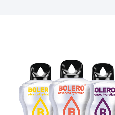
e fan! Am comandat aroma de pepene verde și l-am dilua
 apă recomandată. Cu siguranță vreau să încerc mai de
nucă de cocos. Pot deja să văd diferența dintre nivelul de
rpului meu. Fac multă yoga fierbinte, așa că trebuie să-mi i
hidratare. Bolero este o modalitate cu conținut scăzut de 