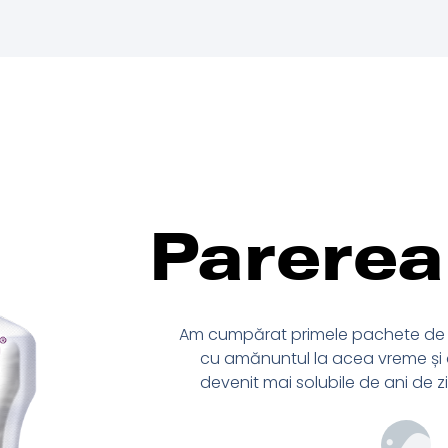
Parerea 
t în cantitatea
Am cumpărat primele pachete de 
parte aroma de
cu amănuntul la acea vreme și 
 hidratare al
devenit mai solubile de ani de zi
ntensific jocul
calorii de a-mi