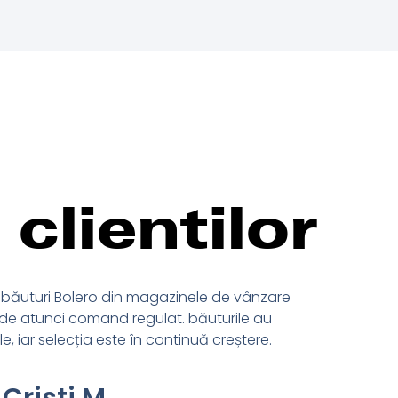
clientilor
băuturi Bolero din magazinele de vânzare
Super
de atunci comand regulat. băuturile au
le, iar selecția este în continuă creștere.