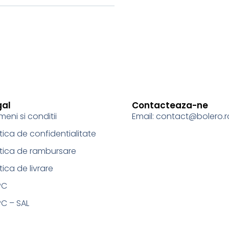
gal
Contacteaza-ne
meni si conditii
Email: contact@bolero.r
itica de confidentialitate
itica de rambursare
itica de livrare
PC
C – SAL