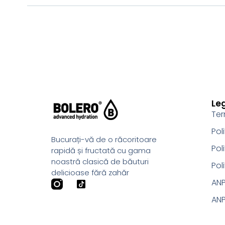
Le
Ter
Pol
Bucurați-vă de o răcoritoare
Pol
rapidă și fructată cu gama
noastră clasică de băuturi
Pol
delicioase fără zahăr
AN
ANP