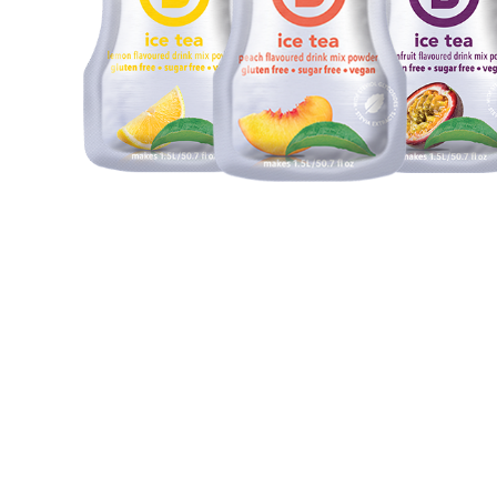
crește aportul de apă. Aș recomanda 100% oricui se g
George