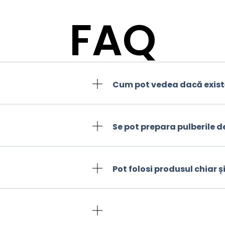
FAQ
Cum pot vedea dacă exist
Se pot prepara pulberile d
Pot folosi produsul chiar 