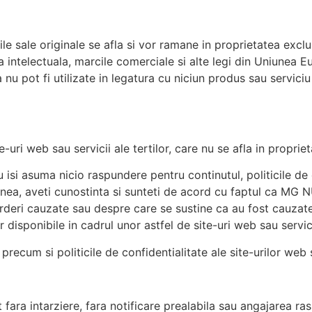
nctiile sale originale se afla si vor ramane in proprietatea e
ea intelectuala, marcile comerciale si alte legi din Uniunea 
 pot fi utilizate in legatura cu niciun produs sau serviciu f
ite-uri web sau servicii ale tertilor, care nu se afla in pro
si asuma nicio raspundere pentru continutul, politicile de 
emenea, aveti cunostinta si sunteti de acord cu faptul ca M
ierderi cauzate sau despre care se sustine ca au fost cauzate
r disponibile in cadrul unor astfel de site-uri web sau servic
precum si politicile de confidentialitate ale site-urilor web s
ara intarziere, fara notificare prealabila sau angajarea rasp