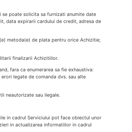
vi se poate solicita sa furnizati anumite date
t, data expirarii cardului de credit, adresa de
a(e) metoda(e) de plata pentru orice Achizitie;
rii finalizarii Achizitiilor.
nd, fara ca enumerarea sa fie exhaustiva:
i, erori legate de comanda dvs. sau alte
i neautorizate sau ilegale.
ile in cadrul Serviciului pot face obiectul unor
eri in actualizarea informatiilor in cadrul