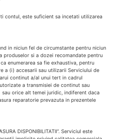
i contul, este suficient sa incetati utilizarea
pund in niciun fel de circumstante pentru niciun
la produselor si a dozei recomandate pentru
ra ca enumerarea sa fie exhaustiva, pentru
 a (i) accesarii sau utilizarii Serviciului de
carui continut a/al unui tert in cadrul
neautorizate a transmisiei de continut sau
) sau orice alt temei juridic, indiferent daca
masura reparatorie prevazuta in prezentele
N MASURA DISPONIBILITATII”. Serviciul este
arantii implicite privind calitatea comerciala,