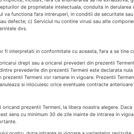
pturilor de proprietate intelectuala, conduita in derularea re
iul va functiona fara intreruperi, in conditii de securitate s
 sau defecte; c) Serviciul nu contine virusi sau alte compone
erintele dvs.
r fi interpretati in conformitate cu aceasta, fara a se tine c
ricarui drept sau a oricarei prevederi din prezentii Termeni
 dintre prevederile din prezentii Termeni este declarata nula
in prezentii Termeni vor ramane in vigoare. Prezentii Termen
i anuleaza si inlocuiesc orice eventuale contracte anterioare d
oricand prezentii Termeni, la libera noastra alegere. Daca 
st sens cu minimum 30 de zile inainte de intrarea in vigoare
ortante.
ciului nostru, dupa intrarea in vigoare a variantelor revizuit