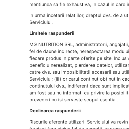
mentiunea sa fie exhaustiva, in cazul in care i
In urma incetarii relatiilor, dreptul dvs. de a u
Serviciului.
Limitele raspunderii
MG NUTRITION SRL, administratorii, angajatii, p
fel de daune indirecte, nerespectarea modulu
fiecare produs in parte oferite pe site. Inclus
beneficiu nerealizat, pierderea datelor, utiliza
catre dvs. sau imposibilitatii accesarii sau util
Serviciului; (iii) oricarui continut obtinut in c
continutului dvs., indiferent daca sunt implicat
am fost sau nu informati cu privire la posibil
prevederi nu isi serveste scopul esential.
Declinarea raspunderii
Riscurile aferente utilizarii Serviciului va re
furnizat fara niciun fel de garantii, exprese sa