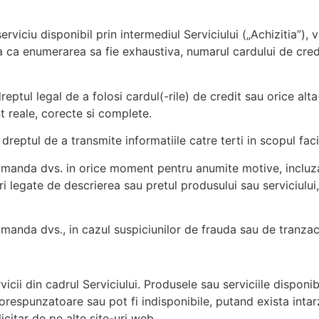
rviciu disponibil prin intermediul Serviciului („Achizitia”), 
ra ca enumerarea sa fie exhaustiva, numarul cardului de credi
reptul legal de a folosi cardul(-rile) de credit sau orice alt
unt reale, corecte si complete.
reptul de a transmite informatiile catre terti in scopul facilita
manda dvs. in orice moment pentru anumite motive, incluza
ori legate de descrierea sau pretul produsului sau serviciulu
anda dvs., in cazul suspiciunilor de frauda sau de tranzacti
cii din cadrul Serviciului. Produsele sau serviciile disponib
orespunzatoare sau pot fi indisponibile, putand exista intarzi
licitar de pe alte site-uri web.