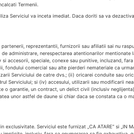
ncalcati Termenii.
tiliza Serviciul va inceta imediat. Daca doriti sa va dezactivat
artenerii, reprezentantii, furnizorii sau afiliatii sai nu ras
i de administrare, nerespectarea atentionarilor mentionate 
iv si accesorii, speciale, conexe sau punitive, incluzand, fa
rii, fondului comercial sau alte pierderi nemateriale ca urmare
izarii Serviciului de catre dvs.; (ii) oricarei conduite sau ori
adrul Serviciului; si (iv) accesului, utilizarii sau modificarii 
e o garantie, un contract, un delict civil (inclusiv neglijenta
itatea unor astfel de daune si chiar daca se constata ca o 
vin in exclusivitate. Serviciul este furnizat „CA ATARE” si „I
u implicite, inclusiv, fara ca enumerarea sa fie exhaustiva, g