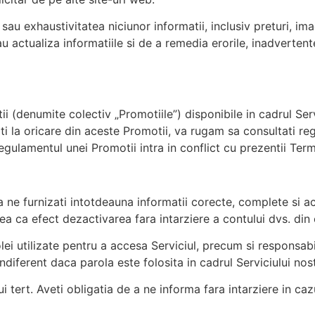
 exhaustivitatea niciunor informatii, inclusiv preturi, imagi
u actualiza informatiile si de a remedia erorile, inadverten
tii (denumite colectiv „Promotiile”) disponibile in cadrul Se
i la oricare din aceste Promotii, va rugam sa consultati reg
regulamentul unei Promotii intra in conflict cu prezentii Ter
sa ne furnizati intotdeauna informatii corecte, complete si a
a ca efect dezactivarea fara intarziere a contului dvs. din 
lei utilizate pentru a accesa Serviciul, precum si responsabil
ndiferent daca parola este folosita in cadrul Serviciului nost
i tert. Aveti obligatia de a ne informa fara intarziere in ca