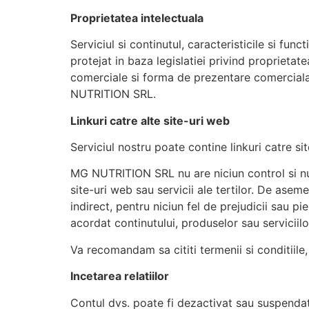
Proprietatea intelectuala
Serviciul si continutul, caracteristicile si fu
protejat in baza legislatiei privind proprietat
comerciale si forma de prezentare comerciala nu
NUTRITION SRL.
Linkuri catre alte site-uri web
Serviciul nostru poate contine linkuri catre s
MG NUTRITION SRL nu are niciun control si nu i
site-uri web sau servicii ale tertilor. De as
indirect, pentru niciun fel de prejudicii sau p
acordat continutului, produselor sau serviciilo
Va recomandam sa cititi termenii si conditiile, 
Incetarea relatiilor
Contul dvs. poate fi dezactivat sau suspendat f