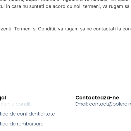
zul in care nu sunteti de acord cu noii termeni, va rugam sa i
prezentii Termeni si Conditii, va rugam sa ne contactati la c
gal
Contacteaza-ne
meni si conditii
Email: contact@bolero.r
itica de confidentialitate
itica de rambursare