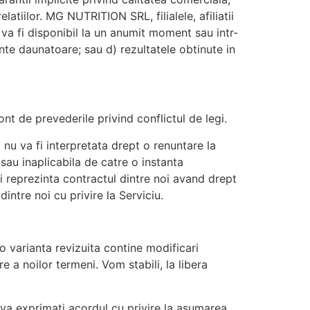
latiilor. MG NUTRITION SRL, filialele, afiliatii
au va fi disponibil la un anumit moment sau intr-
nte daunatoare; sau d) rezultatele obtinute in
ont de prevederile privind conflictul de legi.
 nu va fi interpretata drept o renuntare la
 sau inaplicabila de catre o instanta
i reprezinta contractul dintre noi avand drept
intre noi cu privire la Serviciu.
o varianta revizuita contine modificari
 a noilor termeni. Vom stabili, la libera
e, va exprimati acordul cu privire la asumarea