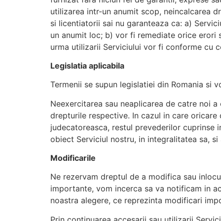
utilizarea intr-un anumit scop, neincalcarea dre
si licentiatorii sai nu garanteaza ca: a) Servic
un anumit loc; b) vor fi remediate orice erori
urma utilizarii Serviciului vor fi conforme cu c
Legislatia aplicabila
Termenii se supun legislatiei din Romania si vo
Neexercitarea sau neaplicarea de catre noi a o
drepturile respective. In cazul in care oricare
judecatoreasca, restul prevederilor cuprinse 
obiect Serviciul nostru, in integralitatea sa, s
Modificarile
Ne rezervam dreptul de a modifica sau inlocui 
importante, vom incerca sa va notificam in ace
noastra alegere, ce reprezinta modificari imp
Prin continuarea accesarii sau utilizarii Servi