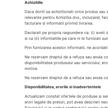
Achizitiile
Daca doriti sa achizitionati orice produs sau se
relevante pentru Achizitia dvs., incluzand, fa
facturare si informatii privind livrarea.
Declarati pe propria raspundere ca: (i) aveti d
si ca (ii) informatiile pe care ni le furnizati s
Prin furnizarea acestor informatii, ne acordati d
Ne rezervam dreptul de a refuza sau anula co
disponibilitatea produsului sau serviciului, er
motive.
Ne rezervam dreptul de a refuza sau anula com
Disponibilitatea, erorile si inadvertentele
Actualizam constat ofertele de produse si servi
erori legate de preturi, pot avea descrieri nec
Serviciului si in cadrul continutului nostru pub