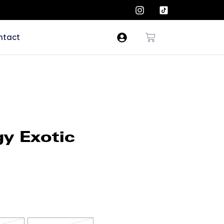
ntact
gy Exotic