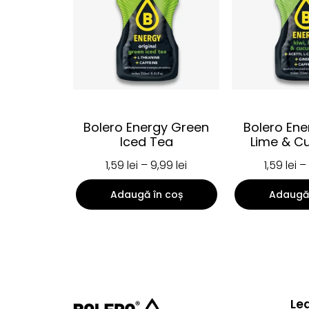
Bolero Energy Green
Bolero Ene
Iced Tea
Lime & C
1,59
lei
–
9,99
lei
1,59
lei
–
Adaugă în coș
Adaugă 
Le