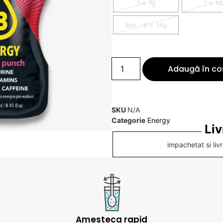
1 x 7g
1 x 14
Box - 6 x 14g
Adaugă în co
SKU
N/A
Categorie
Energy
Liv
impachetat si liv
Amesteca rapid