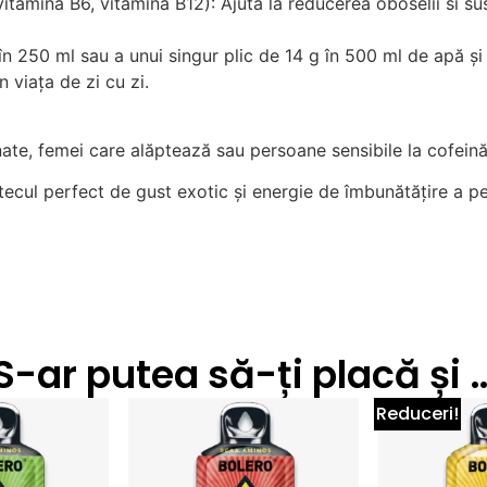
vitamina B6, vitamina B12): Ajuta la reducerea oboselii si s
 în 250 ml sau a unui singur plic de 14 g în 500 ml de apă și
 viața de zi cu zi.
inate, femei care alăptează sau persoane sensibile la cofei
cul perfect de gust exotic și energie de îmbunătățire a pe
S-ar putea să-ți placă și 
Reduceri!