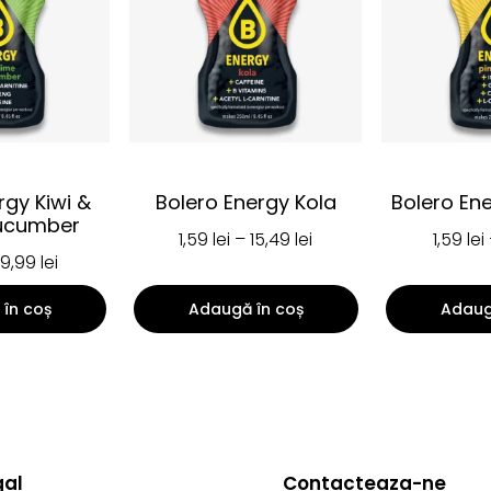
rgy Kiwi &
Bolero Energy Kola
Bolero En
ucumber
1,59
lei
–
15,49
lei
1,59
lei
9,99
lei
în coș
Adaugă în coș
Adaug
gal
Contacteaza-ne