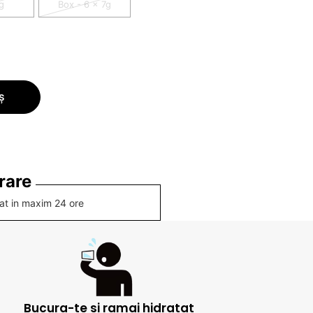
g
Box - 6 x 7g
ș
rare
rat in maxim 24 ore
Bucura-te si ramai hidratat