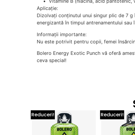
Vitamine B (niacina, acid pantotenic, 
Aplicație:
Dizolvați conținutul unui singur plic de 7 g
energizantă în timpul antrenamentului sau în
Informații importante:
Nu este potrivit pentru copii, femei însărc
Bolero Energy Exotic Punch vă oferă ameste
ceva special!
Reduceri!
Reduceri!