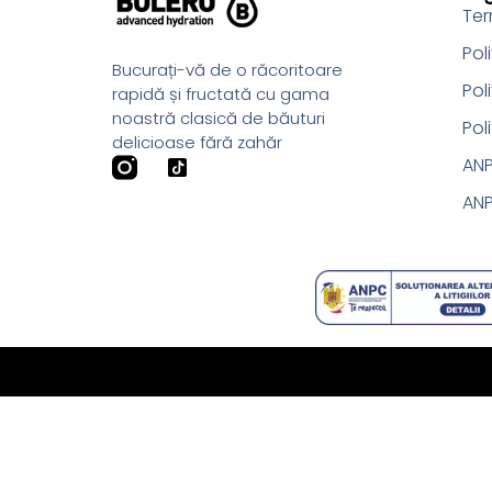
Ter
Pol
Bucurați-vă de o răcoritoare
Pol
rapidă și fructată cu gama
noastră clasică de băuturi
Pol
delicioase fără zahăr
AN
ANP