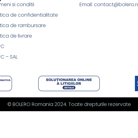
meni si conditii
Email: contact@bolero.r
itica de confidentialitate
itica de rambursare
itica de livrare
PC
C – SAL
© BOLERO Romania 2024. Toate drepturile rezervate