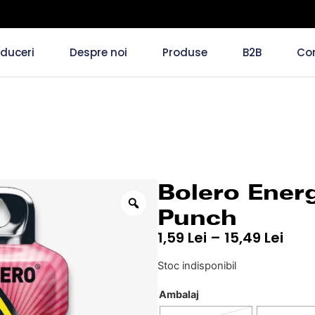
duceri
Despre noi
Produse
B2B
Co
Bolero Ener
Punch
1,59
Lei
–
15,49
Lei
Stoc indisponibil
Ambalaj