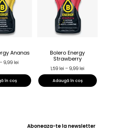
ergy Ananas
Bolero Energy
Strawberry
–
9,99
lei
1,59
lei
–
9,99
lei
ă în coș
Adaugă în coș
Aboneaza-te la newsletter