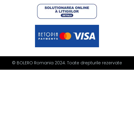
© BOLERO Romania 2024. Toate drepturile rezervate
10% REDUCERE la