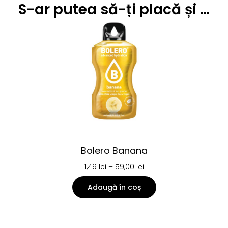
S-ar putea să-ți placă și …
Bolero Banana
1,49
lei
–
59,00
lei
Adaugă în coș