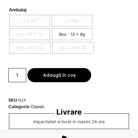
Ambalaj
1 x 3g
1 x 9g
Box - 12 x 3g
Box - 12 x 9g
Box - 24 x 3g
Box - 24 x 9g
Adaugă în coș
SKU
N/A
Categorie
Classic
Livrare
impachetat si livrat in maxim 24 ore