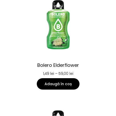
Bolero Elderflower
1,49
lei
–
59,00
lei
Adaugă în coș