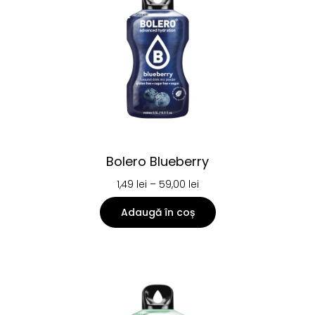
Bolero Blueberry
1,49
lei
–
59,00
lei
Adaugă în coș