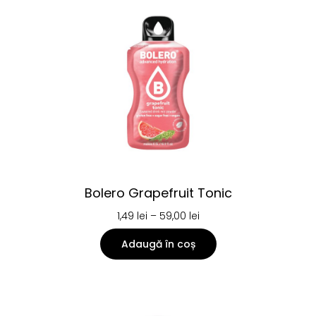
Bolero Grapefruit Tonic
1,49
lei
–
59,00
lei
Adaugă în coș