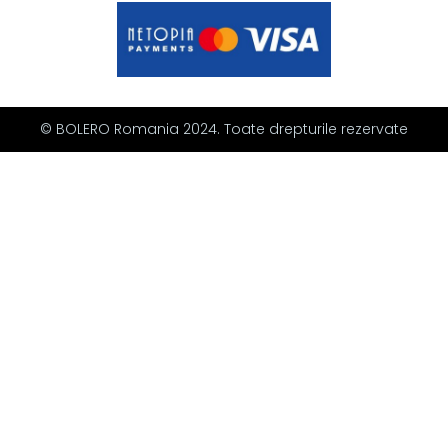
© BOLERO Romania 2024. Toate drepturile rezervate
10% REDUCERE la
abonamentul tău ESX
ESXBOLERO10