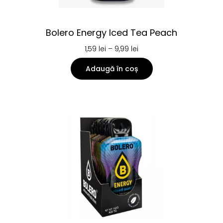
Bolero Energy Iced Tea Peach
1,59
lei
–
9,99
lei
Adaugă în coș