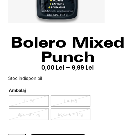
Bolero Mixed
Punch
0,00
Lei
–
9,99
Lei
Stoc indisponibil
Ambalaj
1 x 7g
1 x 14g
Box - 6 x 7g
Box - 6 x 14g