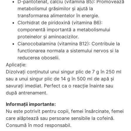
D-pantotenat, calciu (vitamina B5): Promovează
metabolismul grăsimilor și ajută la
transformarea alimentelor în energie.
Clorhidrat de piridoxină (vitamina B6):
componentă importantă a metabolismului
proteinelor și aminoacizilor.
Cianocobalamina (vitamina B12): Contribuie la
functionarea normala a sistemului nervos si la
reducerea oboselii.
Aplicație:
Dizolvați conținutul unui singur plic de 7 g în 250 ml
sau a unui singur plic de 14 g în 500 ml de apă și
savurați imediat. Perfect ca o reacție înainte sau
după antrenament.
Informații importante:
Nu este potrivit pentru copii, femei însărcinate, femei
care alăptează sau persoane sensibile la cofeină.
Consumă în mod responsabil.