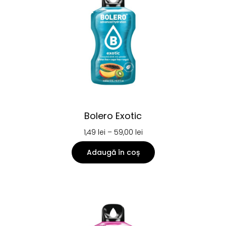
Bolero Exotic
1,49
lei
–
59,00
lei
Adaugă în coș