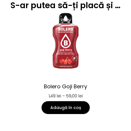
S-ar putea să-ți placă și …
Bolero Goji Berry
1,49
lei
–
59,00
lei
Adaugă în coș