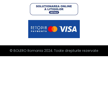
© BOLERO Romania 2024. Toate drepturile rezervate