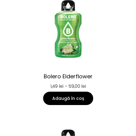
Bolero Elderflower
1,49
lei
–
59,00
lei
Adaugă în coș