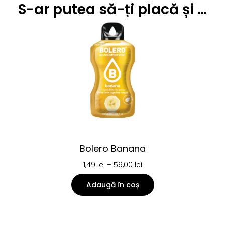
S-ar putea să-ți placă și …
Bolero Banana
1,49
lei
–
59,00
lei
Adaugă în coș