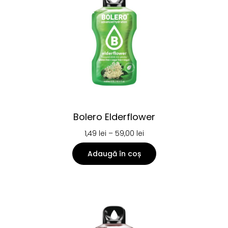
Bolero Elderflower
1,49
lei
–
59,00
lei
Adaugă în coș