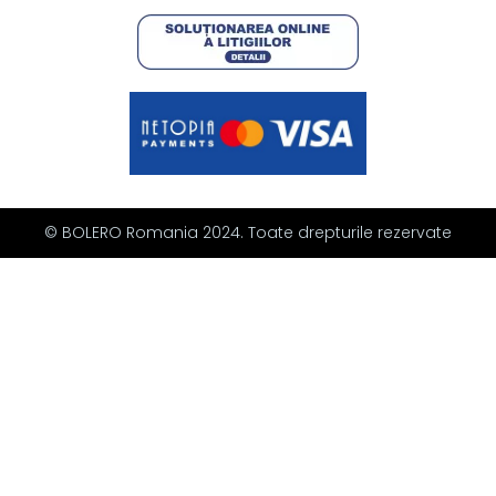
© BOLERO Romania 2024. Toate drepturile rezervate