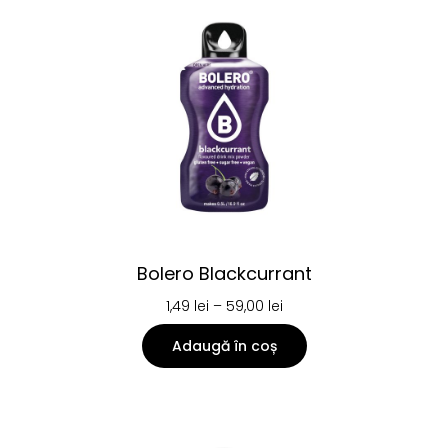
Bolero Blackcurrant
1,49
lei
–
59,00
lei
Adaugă în coș