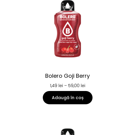
Bolero Goji Berry
1,49
lei
–
59,00
lei
Adaugă în coș