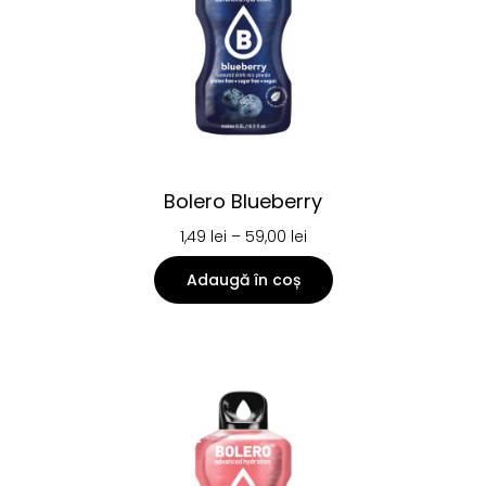
Bolero Blueberry
1,49
lei
–
59,00
lei
Adaugă în coș