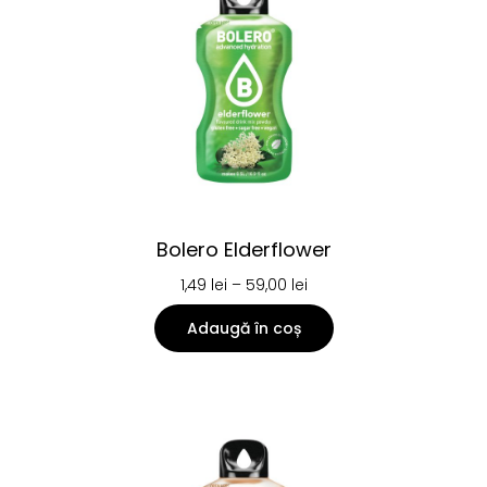
Bolero Elderflower
1,49
lei
–
59,00
lei
Adaugă în coș