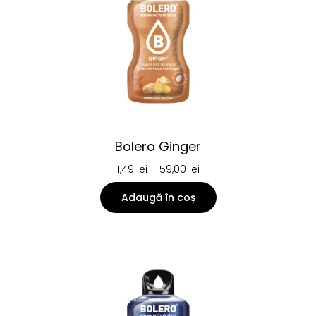
Bolero Ginger
1,49
lei
–
59,00
lei
Adaugă în coș