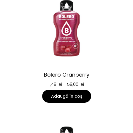
Bolero Cranberry
1,49
lei
–
59,00
lei
Adaugă în coș