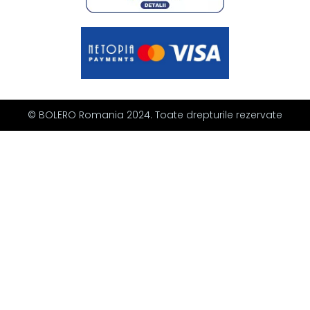
© BOLERO Romania 2024. Toate drepturile rezervate