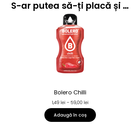
S-ar putea să-ți placă și …
Bolero Chilli
1,49
lei
–
59,00
lei
Adaugă în coș