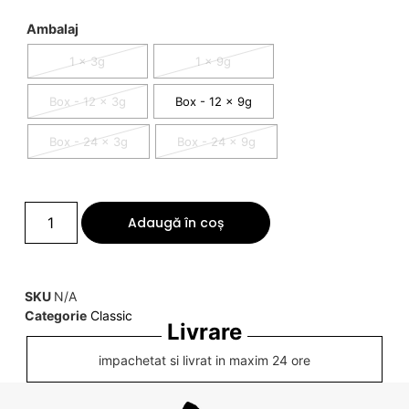
Ambalaj
1 x 3g
1 x 9g
Box - 12 x 3g
Box - 12 x 9g
Box - 24 x 3g
Box - 24 x 9g
Adaugă în coș
SKU
N/A
Categorie
Classic
Livrare
impachetat si livrat in maxim 24 ore