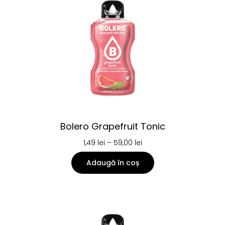
Bolero Grapefruit Tonic
1,49
lei
–
59,00
lei
Adaugă în coș