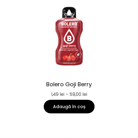
Bolero Goji Berry
1,49
lei
–
59,00
lei
Adaugă în coș