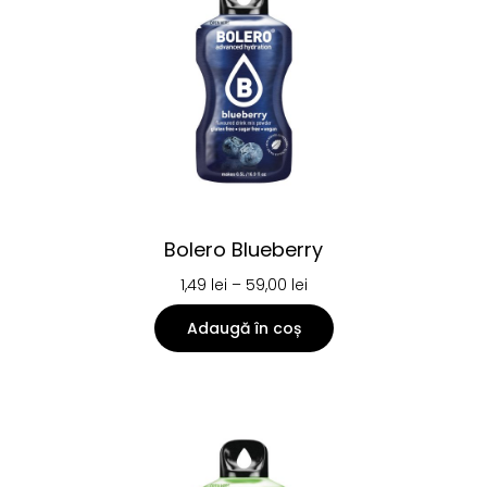
Bolero Blueberry
1,49
lei
–
59,00
lei
Adaugă în coș