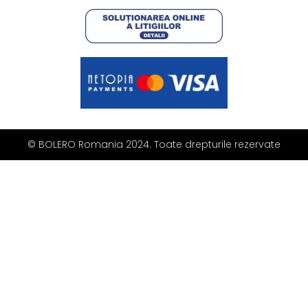
© BOLERO Romania 2024. Toate drepturile rezervate