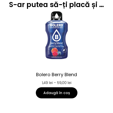
S-ar putea să-ți placă și …
Bolero Berry Blend
1,49
lei
–
59,00
lei
Adaugă în coș