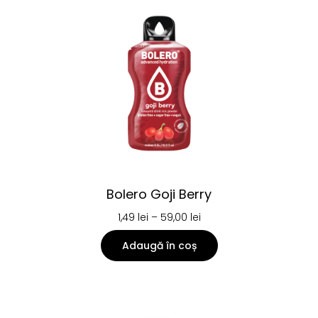
Bolero Goji Berry
1,49
lei
–
59,00
lei
Adaugă în coș