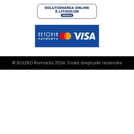
© BOLERO Romania 2024. Toate drepturile rezervate