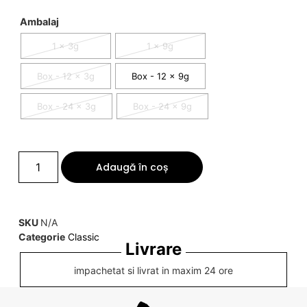
Ambalaj
1 x 3g
1 x 9g
Box - 12 x 3g
Box - 12 x 9g
Box - 24 x 3g
Box - 24 x 9g
Adaugă în coș
SKU
N/A
Categorie
Classic
Livrare
impachetat si livrat in maxim 24 ore