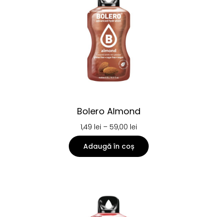
Bolero Almond
1,49
lei
–
59,00
lei
Adaugă în coș