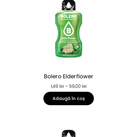
Bolero Elderflower
1,49
lei
–
59,00
lei
Adaugă în coș