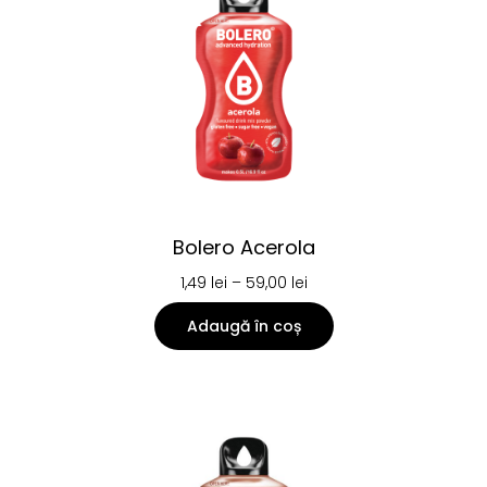
Bolero Acerola
1,49
lei
–
59,00
lei
Adaugă în coș