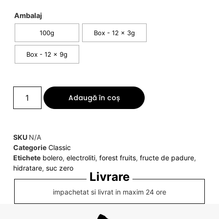
Ambalaj
100g
Box - 12 x 3g
Box - 12 x 9g
Adaugă în coș
SKU
N/A
Categorie
Classic
Etichete
bolero
,
electroliti
,
forest fruits
,
fructe de padure
,
hidratare
,
suc zero
Livrare
impachetat si livrat in maxim 24 ore