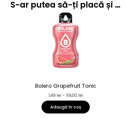
S-ar putea să-ți placă și …
Bolero Grapefruit Tonic
1,49
lei
–
59,00
lei
Adaugă în coș