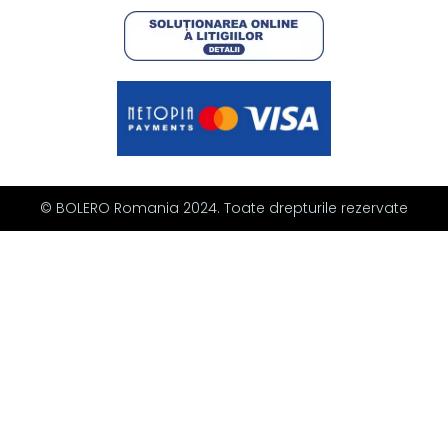
© BOLERO Romania 2024. Toate drepturile rezervate