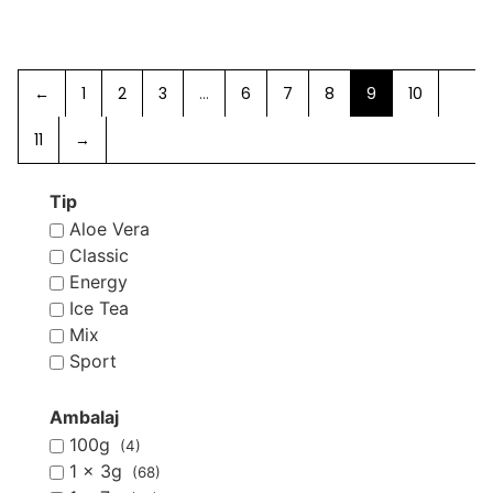
←
1
2
3
…
6
7
8
9
10
11
→
Tip
Aloe Vera
Classic
Energy
Ice Tea
Mix
Sport
Ambalaj
100g
(4)
1 x 3g
(68)