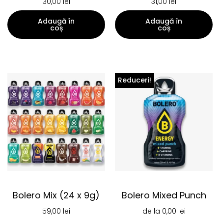
30,00
lei
31,00
lei
Adaugă în
Adaugă în
coș
coș
Reduceri!
Bolero Mix (24 x 9g)
Bolero Mixed Punch
59,00
lei
de la
0,00
lei